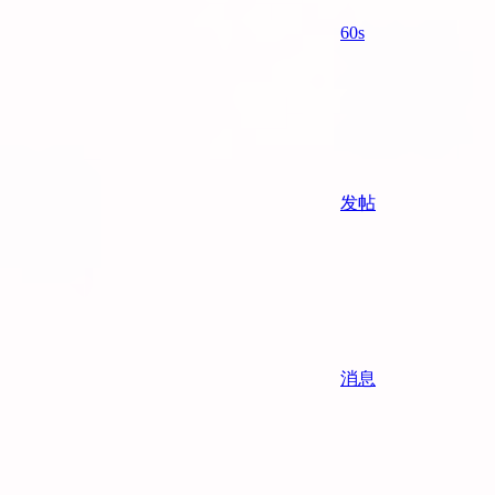
60s
发帖
消息