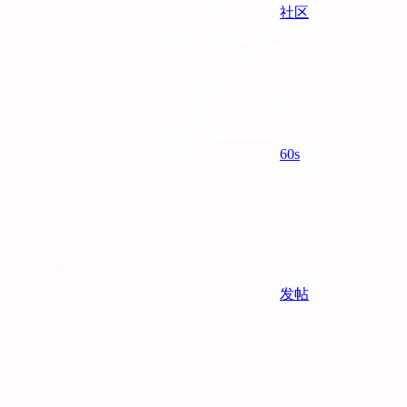
社区
60s
发帖